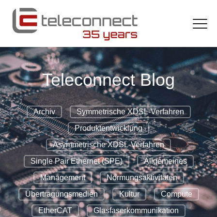
Teleconnect Blog
Archiv
Symmetrische XDSL-Verfahren
Produktentwicklung
Asymmetrische XDSL-Verfahren
Single Pair Ethernet (SPE)
Allgemeines
Management
Normungsaktivitäten
Übertragungsmedien
Kultur
Compute
EtherCAT
Glasfaserkommunikation