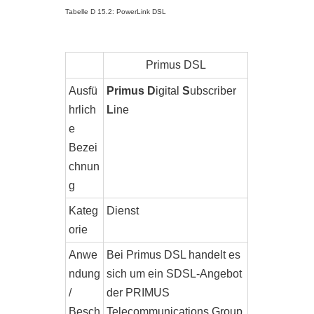
Tabelle D 15.2: PowerLink DSL
Primus DSL
Ausfü
Primus D
igital
S
ubscriber
hrlich
L
ine
e
Bezei
chnun
g
Kateg
Dienst
orie
Anwe
Bei Primus DSL handelt es
ndung
sich um ein SDSL-Angebot
/
der PRIMUS
Besch
Telecommunications Group