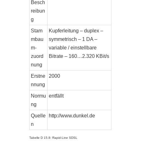
Besch
reibun
g
Stam
Kupferleitung – duplex –
mbau
symmetrisch – 1 DA –
m-
variable / einstellbare
zuord
Bitrate – 160…2.320 KBit/s
nung
Erstne
2000
nnung
Normu
entfällt
ng
Quelle
http://www.dunkel.de
n
Tabelle D 15.8: Rapid-Line SDSL