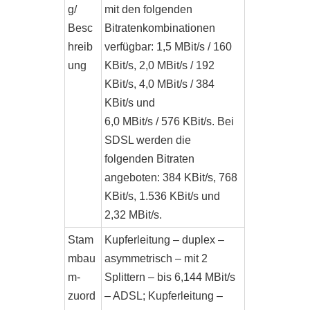
g/
mit den folgenden
Besc
Bitratenkombinationen
hreib
verfügbar: 1,5 MBit/s / 160
ung
KBit/s, 2,0 MBit/s / 192
KBit/s, 4,0 MBit/s / 384
KBit/s und
6,0 MBit/s / 576 KBit/s. Bei
SDSL werden die
folgenden Bitraten
angeboten: 384 KBit/s, 768
KBit/s, 1.536 KBit/s und
2,32 MBit/s.
Stam
Kupferleitung – duplex –
mbau
asymmetrisch – mit 2
m-
Splittern – bis 6,144 MBit/s
zuord
– ADSL; Kupferleitung –