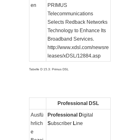
en
PRIMUS
Telecommunications
Selects Redback Networks
Technology to Enhance Its
Broadband Services.
http://www.xdsl.com/newsre
leases/xDSL/12884.asp
Tabelle D 15.3: Primus DSL
Professional DSL
Ausfü
Professional D
igital
hrlich
S
ubscriber
L
ine
e