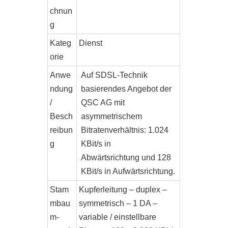
chnun
g
Kateg
Dienst
orie
Anwe
Auf SDSL-Technik
ndung
basierendes Angebot der
/
QSC AG mit
Besch
asymmetrischem
reibun
Bitratenverhältnis: 1.024
g
KBit/s in
Abwärtsrichtung und 128
KBit/s in Aufwärtsrichtung.
Stam
Kupferleitung – duplex –
mbau
symmetrisch – 1 DA –
m-
variable / einstellbare