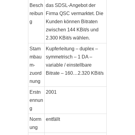
Besch
das SDSL-Angebot der
reibun
Firma QSC vermarktet. Die
g
Kunden können Bitraten
zwischen 144 KBit/s und
2.300 KBit/s wählen.
Stam
Kupferleitung – duplex –
mbau
symmetrisch – 1 DA –
m-
variable / einstellbare
zuord
Bitrate – 160…2.320 KBit/s
nung
Erstn
2001
ennun
g
Norm
entfällt
ung