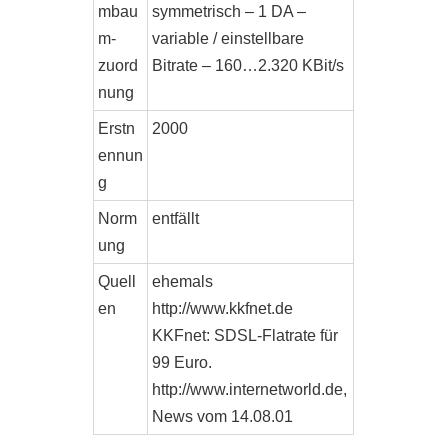
mbau
symmetrisch – 1 DA –
m-
variable / einstellbare
zuord
Bitrate – 160…2.320 KBit/s
nung
Erstn
2000
ennun
g
Norm
entfällt
ung
Quell
ehemals
en
http://www.kkfnet.de
KKFnet: SDSL-Flatrate für
99 Euro.
http://www.internetworld.de,
News vom 14.08.01