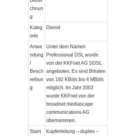
Bezei
chnun
g
Kateg
Dienst
orie
Anwe
Unter dem Namen
ndung
Professional DSL wurde
/
von der KKFnet AG SDSL
Besch
angeboten. Es sind Bitraten
reibun
von 192 KBit/s bis 4 MBit/s
g
möglich. Im Jahr 2002
wurde KKFnet von der
broadnet mediascape
communications AG
übernommen.
Stam
Kupferleitung – duplex –