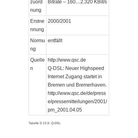
zuord
Bitrate – 160…2.320 KBit/s
nung
Erstne
2000/2001
nnung
Normu
entfällt
ng
Quelle
http://www.qsc.de
n
Q-DSL: Neuer Highspeed
Internet Zugang startet in
Bremen und Bremerhaven.
http://www.qsc.de/de/press
e/pressemitteilungen/2001/
pm_2001.04.05
Tabelle D 15.6: Q-DSL