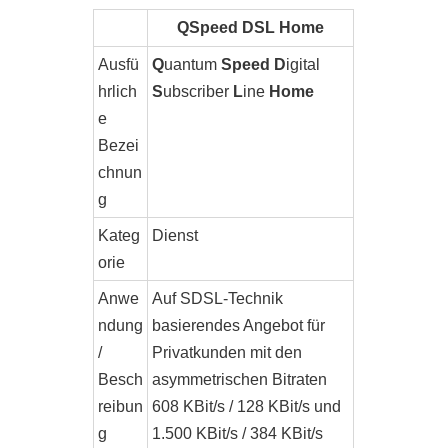
QSpeed DSL Home
Ausfü
Q
uantum
Speed D
igital
hrlich
S
ubscriber
L
ine
Home
e
Bezei
chnun
g
Kateg
Dienst
orie
Anwe
Auf SDSL-Technik
ndung
basierendes Angebot für
/
Privatkunden mit den
Besch
asymmetrischen Bitraten
reibun
608 KBit/s / 128 KBit/s und
g
1.500 KBit/s / 384 KBit/s