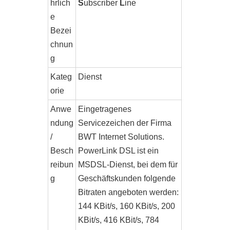
hrlich
S
ubscriber
L
ine
e
Bezei
chnun
g
Kateg
Dienst
orie
Anwe
Eingetragenes
ndung
Servicezeichen der Firma
/
BWT Internet Solutions.
Besch
PowerLink DSL ist ein
reibun
MSDSL-Dienst, bei dem für
g
Geschäftskunden folgende
Bitraten angeboten werden:
144 KBit/s, 160 KBit/s, 200
KBit/s, 416 KBit/s, 784