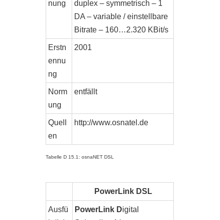
nung
duplex – symmetrisch – 1
DA – variable / einstellbare
Bitrate – 160…2.320 KBit/s
Erstn
2001
ennu
ng
Norm
entfällt
ung
Quell
http://www.osnatel.de
en
Tabelle D 15.1: osnaNET DSL
PowerLink DSL
Ausfü
PowerLink D
igital