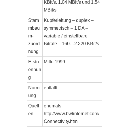
KBit/s, 1,04 MBit/s und 1,54
MBit/s.
Stam
Kupferleitung – duplex –
mbau
symmetrisch – 1 DA –
m-
variable / einstellbare
zuord
Bitrate – 160…2.320 KBit/s
nung
Erstn
Mitte 1999
ennun
g
Norm
entfällt
ung
Quell
ehemals
en
http://www.bwtinternet.com/
Connectivity.htm