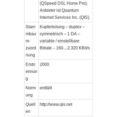
(QSpeed DSL Home Pro).
Anbieter ist Quantum
Internet Services Inc. (QIS).
Stam
Kupferleitung – duplex –
mbau
symmetrisch – 1 DA –
m-
variable / einstellbare
zuord
Bitrate – 160…2.320 KBit/s
nung
Erstn
2000
ennun
g
Norm
entfällt
ung
Quell
http://www.qis.net
en