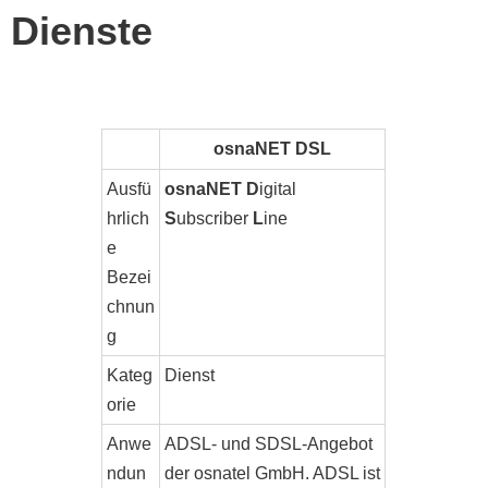
Dienste
osnaNET DSL
Ausfü
osnaNET
D
igital
hrlich
S
ubscriber
L
ine
e
Bezei
chnun
g
Kateg
Dienst
orie
Anwe
ADSL- und SDSL-Angebot
ndun
der osnatel GmbH. ADSL ist