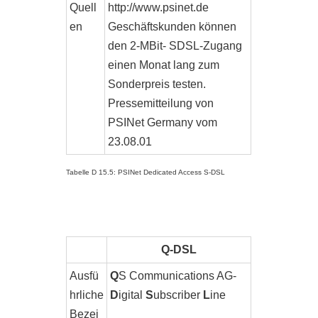
Quell
http://www.psinet.de
en
Geschäftskunden können
den 2-MBit- SDSL-Zugang
einen Monat lang zum
Sonderpreis testen.
Pressemitteilung von
PSINet Germany vom
23.08.01
Tabelle D 15.5: PSINet Dedicated Access S-DSL
Q-DSL
Ausfü
Q
S Communications AG-
hrliche
D
igital
S
ubscriber
L
ine
Bezei