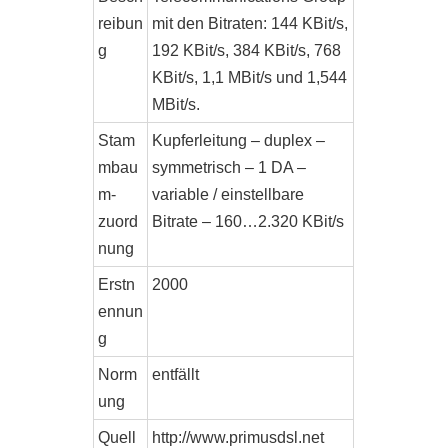
reibun
mit den Bitraten: 144 KBit/s,
g
192 KBit/s, 384 KBit/s, 768
KBit/s, 1,1 MBit/s und 1,544
MBit/s.
Stam
Kupferleitung – duplex –
mbau
symmetrisch – 1 DA –
m-
variable / einstellbare
zuord
Bitrate – 160…2.320 KBit/s
nung
Erstn
2000
ennun
g
Norm
entfällt
ung
Quell
http://www.primusdsl.net