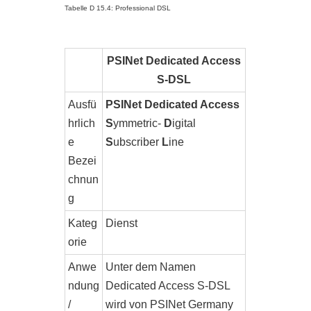
Tabelle D 15.4: Professional DSL
PSINet Dedicated Access
S-DSL
Ausfü
PSINet Dedicated Access
hrlich
S
ymmetric-
D
igital
e
S
ubscriber
L
ine
Bezei
chnun
g
Kateg
Dienst
orie
Anwe
Unter dem Namen
ndung
Dedicated Access S-DSL
/
wird von PSINet Germany