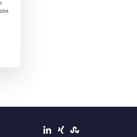
e
ührt