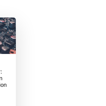
:
n
ion