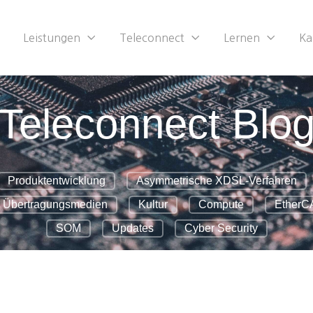
Leistungen
Teleconnect
Lernen
Ka
Teleconnect Blo
Produktentwicklung
Asymmetrische XDSL-Verfahren
Übertragungsmedien
Kultur
Compute
EtherC
SOM
Updates
Cyber Security