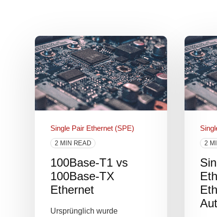
Single Pair Ethernet (SPE)
Singl
2 MIN READ
2 M
100Base-T1 vs
Sin
100Base-TX
Eth
Ethernet
Eth
Aut
Ursprünglich wurde