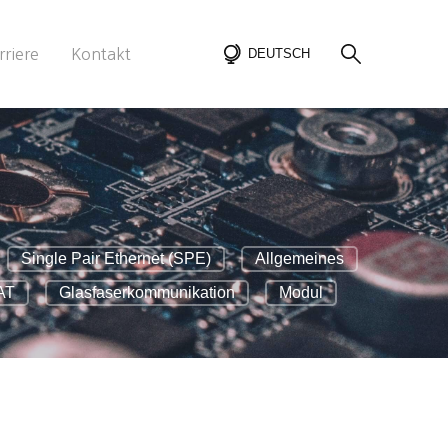
rriere
Kontakt
DEUTSCH
g
Single Pair Ethernet (SPE)
Allgemeines
AT
Glasfaserkommunikation
Modul