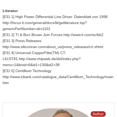
Literatur
[E31.1] High Power Differential Line Driver. Datenblatt von 1998.
http://focus.ti.com/general/docs/lit/getliterature.tsp?
genericPartNumber=drv1101
[E31.2] TI & Burr-Brown Join Forces.http://www.ti.com/sc/bb2
[E31.3] Press Releases.
http://www.siliconiran.com/about_us/press_releases/crt.shtml
[E31.4] Universal CopperFlite(TM) CT-
L61ST81.http://www.chipweb.de/dsl/index.php?
menu=1&level=6&id1=130&id2=38
[E31.5] Centillium Technology
http://www.icbank.com/catalogue_data/Centillium_Technology/main.
htm
Author