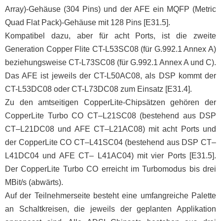
Array)-Gehäuse (304 Pins) und der AFE ein MQFP (Metric
Quad Flat Pack)-Gehäuse mit 128 Pins [E31.5].
Kompatibel dazu, aber für acht Ports, ist die zweite
Generation Copper Flite CT-L53SC08 (für G.992.1 Annex A)
beziehungsweise CT-L73SC08 (für G.992.1 Annex A und C).
Das AFE ist jeweils der CT-L50AC08, als DSP kommt der
CT-L53DC08 oder CT-L73DC08 zum Einsatz [E31.4].
Zu den amtseitigen CopperLite-Chipsätzen gehören der
CopperLite Turbo CO CT–L21SC08 (bestehend aus DSP
CT–L21DC08 und AFE CT–L21AC08) mit acht Ports und
der CopperLite CO CT–L41SC04 (bestehend aus DSP CT–
L41DC04 und AFE CT– L41AC04) mit vier Ports [E31.5].
Der CopperLite Turbo CO erreicht im Turbomodus bis drei
MBit/s (abwärts).
Auf der Teilnehmerseite besteht eine umfangreiche Palette
an Schaltkreisen, die jeweils der geplanten Applikation