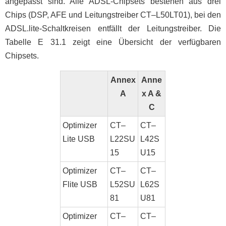
angepasst sind. Alle ADSL-Chipsets bestehen aus drei
Chips (DSP, AFE und Leitungstreiber CT–L50LT01), bei den
ADSL.lite-Schaltkreisen entfällt der Leitungstreiber. Die
Tabelle E 31.1 zeigt eine Übersicht der verfügbaren
Chipsets.
Annex
Anne
A
x A &
C
Optimizer
CT–
CT–
Lite USB
L22SU
L42S
15
U15
Optimizer
CT–
CT–
Flite USB
L52SU
L62S
81
U81
Optimizer
CT–
CT–