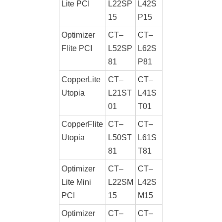
Lite PCI
L22SP
L42S
15
P15
Optimizer
CT–
CT–
Flite PCI
L52SP
L62S
81
P81
CopperLite
CT–
CT–
Utopia
L21ST
L41S
01
T01
CopperFlite
CT–
CT–
Utopia
L50ST
L61S
81
T81
Optimizer
CT–
CT–
Lite Mini
L22SM
L42S
PCI
15
M15
Optimizer
CT–
CT–