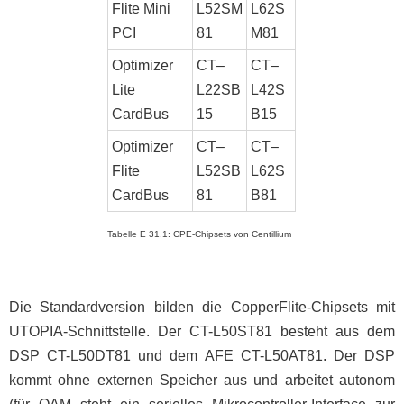
Flite Mini
L52SM
L62S
PCI
81
M81
Optimizer
CT–
CT–
Lite
L22SB
L42S
CardBus
15
B15
Optimizer
CT–
CT–
Flite
L52SB
L62S
CardBus
81
B81
Tabelle E 31.1: CPE-Chipsets von Centillium
Die Standardversion bilden die CopperFlite-Chipsets mit
UTOPIA-Schnittstelle. Der CT-L50ST81 besteht aus dem
DSP CT-L50DT81 und dem AFE CT-L50AT81. Der DSP
kommt ohne externen Speicher aus und arbeitet autonom