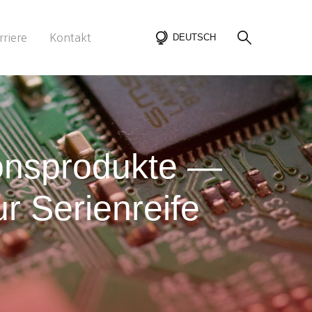
rriere
Kontakt
DEUTSCH
ionsprodukte —
r Serienreife