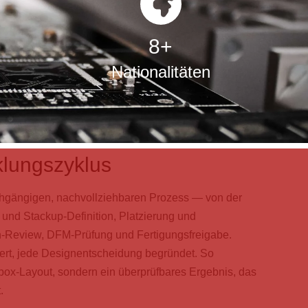
8
+
Nationalitäten
klungszyklus
chgängigen, nachvollziehbaren Prozess — von der
- und Stackup-Definition, Platzierung und
n-Review, DFM-Prüfung und Fertigungsfreigabe.
iert, jede Designentscheidung begründet. So
ox-Layout, sondern ein überprüfbares Ergebnis, das
.