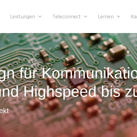
Leistungen
Teleconnect
Lernen
Ka
sign für Kommunikat
und Highspeed bis zu
ekt