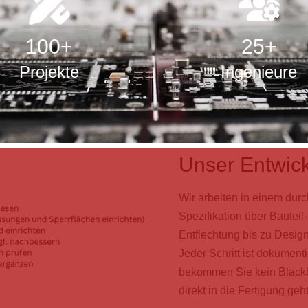
100
+
25
+
Projekte
Ingenieure
Unser Entwic
Wir arbeiten in einem dur
Spezifikation über Bauteil
Entflechtung bis zu Desig
Jeder Schritt ist dokument
bekommen Sie kein Blackb
direkt in die Fertigung geht