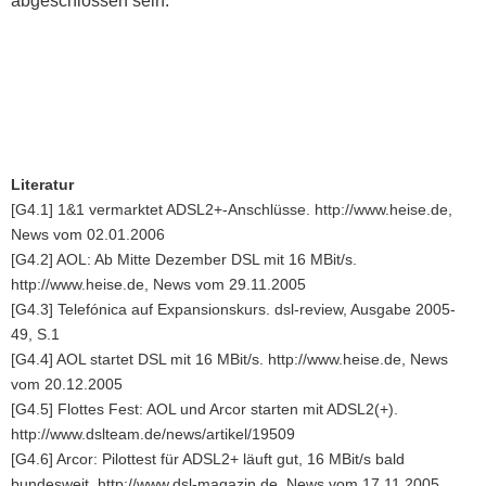
abgeschlossen sein.
Literatur
[G4.1] 1&1 vermarktet ADSL2+-Anschlüsse. http://www.heise.de,
News vom 02.01.2006
[G4.2] AOL: Ab Mitte Dezember DSL mit 16 MBit/s.
http://www.heise.de, News vom 29.11.2005
[G4.3] Telefónica auf Expansionskurs. dsl-review, Ausgabe 2005-
49, S.1
[G4.4] AOL startet DSL mit 16 MBit/s. http://www.heise.de, News
vom 20.12.2005
[G4.5] Flottes Fest: AOL und Arcor starten mit ADSL2(+).
http://www.dslteam.de/news/artikel/19509
[G4.6] Arcor: Pilottest für ADSL2+ läuft gut, 16 MBit/s bald
bundesweit. http://www.dsl-magazin.de, News vom 17.11.2005