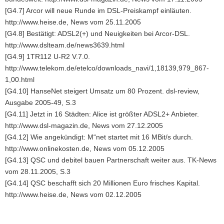
[G4.7] Arcor will neue Runde im DSL-Preiskampf einläuten.
http://www.heise.de, News vom 25.11.2005
[G4.8] Bestätigt: ADSL2(+) und Neuigkeiten bei Arcor-DSL.
http://www.dslteam.de/news3639.html
[G4.9] 1TR112 U-R2 V.7.0.
http://www.telekom.de/etelco/downloads_navi/1,18139,979_867-
1,00.html
[G4.10] HanseNet steigert Umsatz um 80 Prozent. dsl-review,
Ausgabe 2005-49, S.3
[G4.11] Jetzt in 16 Städten: Alice ist größter ADSL2+ Anbieter.
http://www.dsl-magazin.de, News vom 27.12.2005
[G4.12] Wie angekündigt: M“net startet mit 16 MBit/s durch.
http://www.onlinekosten.de, News vom 05.12.2005
[G4.13] QSC und debitel bauen Partnerschaft weiter aus. TK-News
vom 28.11.2005, S.3
[G4.14] QSC beschafft sich 20 Millionen Euro frisches Kapital.
http://www.heise.de, News vom 02.12.2005