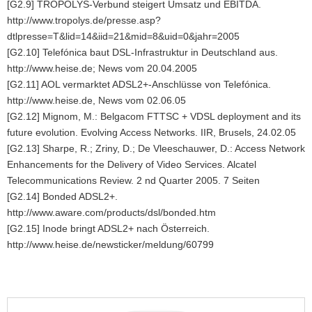
[G2.9] TROPOLYS-Verbund steigert Umsatz und EBITDA.
http://www.tropolys.de/presse.asp?
dtlpresse=T&lid=14&iid=21&mid=8&uid=0&jahr=2005
[G2.10] Telefónica baut DSL-Infrastruktur in Deutschland aus.
http://www.heise.de; News vom 20.04.2005
[G2.11] AOL vermarktet ADSL2+-Anschlüsse von Telefónica.
http://www.heise.de, News vom 02.06.05
[G2.12] Mignom, M.: Belgacom FTTSC + VDSL deployment and its
future evolution. Evolving Access Networks. IIR, Brusels, 24.02.05
[G2.13] Sharpe, R.; Zriny, D.; De Vleeschauwer, D.: Access Network
Enhancements for the Delivery of Video Services. Alcatel
Telecommunications Review. 2 nd Quarter 2005. 7 Seiten
[G2.14] Bonded ADSL2+.
http://www.aware.com/products/dsl/bonded.htm
[G2.15] Inode bringt ADSL2+ nach Österreich.
http://www.heise.de/newsticker/meldung/60799