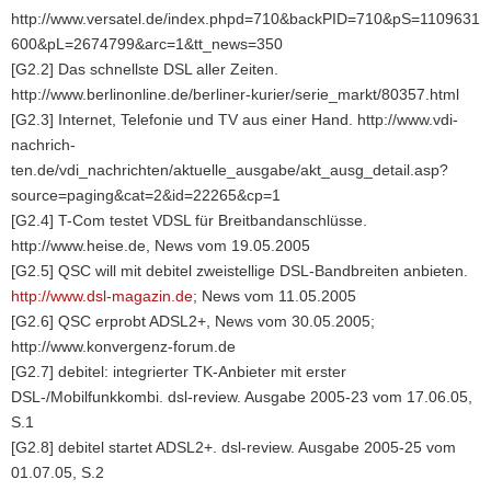
http://www.versatel.de/index.phpd=710&backPID=710&pS=1109631
600&pL=2674799&arc=1&tt_news=350
[G2.2] Das schnellste DSL aller Zeiten.
http://www.berlinonline.de/berliner-kurier/serie_markt/80357.html
[G2.3] Internet, Telefonie und TV aus einer Hand. http://www.vdi-
nachrich-
ten.de/vdi_nachrichten/aktuelle_ausgabe/akt_ausg_detail.asp?
source=paging&cat=2&id=22265&cp=1
[G2.4] T-Com testet VDSL für Breitbandanschlüsse.
http://www.heise.de, News vom 19.05.2005
[G2.5] QSC will mit debitel zweistellige DSL-Bandbreiten anbieten.
http://www.dsl-magazin.de
; News vom 11.05.2005
[G2.6] QSC erprobt ADSL2+, News vom 30.05.2005;
http://www.konvergenz-forum.de
[G2.7] debitel: integrierter TK-Anbieter mit erster
DSL-/Mobilfunkkombi. dsl-review. Ausgabe 2005-23 vom 17.06.05,
S.1
[G2.8] debitel startet ADSL2+. dsl-review. Ausgabe 2005-25 vom
01.07.05, S.2