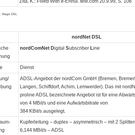
Zita, K.: Filled With e-Ennui. tele.com 20.9.99, S. 106
4: Magix DSL
nordNet DSL
iche
nordComNet D
igital
S
ubscriber
L
ine
nung
e
Dienst
ung/
ADSL-Angebot der nordCom GmbH (Bremen, Bremer
ibung
Langen, Schiffdorf, Achim, Lemwerder). Das mit nordN
proline ADSL bezeichnete Angebot ist für eine Abwärts
von 4 MBit/s und eine Aufwärtsbitrate von
384 KBit/s ausgelegt.
aum-
Kupferleitung – duplex – asymmetrisch – mit 2 Splitter
ng
6,144 MBit/s – ADSL