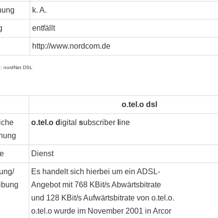
nung
k. A.
g
entfällt
http://www.nordcom.de
5: nordNet DSL
o.tel.o dsl
iche
o.tel.o d
igital
s
ubscriber
l
ine
nung
e
Dienst
ung/
Es handelt sich hierbei um ein ADSL-
ibung
Angebot mit 768 KBit/s Abwärtsbitrate
und 128 KBit/s Aufwärtsbitrate von o.tel.o.
o.tel.o wurde im November 2001 in Arcor