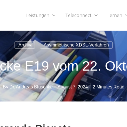
Leistungen
Teleconnect
Lernen
Archiv
Asymmetrische XDSL-Verfahren
cke E19 vom 22. Ok
By
Dr. Andreas Bluschke
August 7, 2024
2 Minutes Read