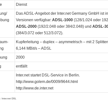
e
Dienst
ung/
Das ADSL-Angebot der Inter.net Germany GmbH ist in
ibung
Versionen verfügbar:
ADSL-1000
(128/1.024 oder 192
ADSL-2000
(192/2.048 oder 384/2.048) und
ADSL-3
(384/3.072 oder 512/3.072).
aum-
Kupferleitung – duplex – asymmetrisch – mit 2 Splitter
ng
6,144 MBit/s – ADSL
nung
2000
g
entfällt
Inter.net startet DSL-Service in Berlin.
http://www.golem.de/0009/9644.html
http://www.de.inter.net
: Inter.net DSL