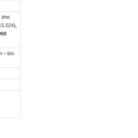
 drei
/1.024),
000
n – bis