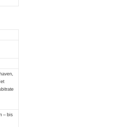
haven,
et
bitrate
n – bis