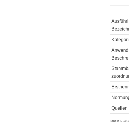
Ausführl
Bezeich
Kategori
Anwend
Beschre
Stammb
zuordnu
Erstnen
Normun
Quellen
Tabelle E 19.