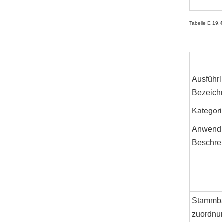
Tabelle E 19.
Ausführl
Bezeich
Kategori
Anwend
Beschre
Stammb
zuordnu