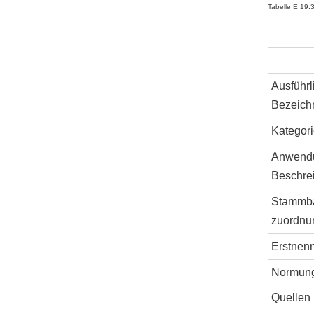
Tabelle E 19.
Ausführl
Bezeich
Kategori
Anwend
Beschre
Stammb
zuordnu
Erstnen
Normun
Quellen