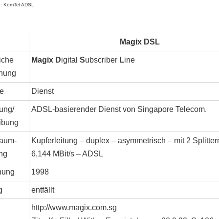
3: KomTel ADSL
Magix DSL
iche
Magix D
igital
S
ubscriber
L
ine
nung
e
Dienst
ung/
ADSL-basierender Dienst von Singapore Telecom.
ibung
aum-
Kupferleitung – duplex – asymmetrisch – mit 2 Splitter
ng
6,144 MBit/s – ADSL
nung
1998
g
entfällt
http://www.magix.com.sg