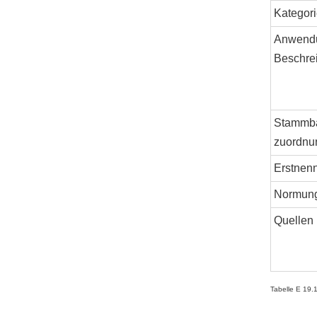
Kategori
Anwend
Beschre
Stammb
zuordnu
Erstnen
Normun
Quellen
Tabelle E 19.1