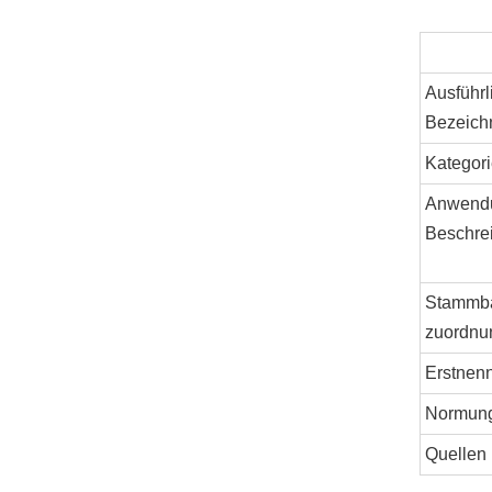
Ausführl
Bezeich
Kategori
Anwend
Beschre
Stammb
zuordnu
Erstnen
Normun
Quellen