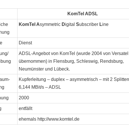
KomTel ADSL
iche
KomTel A
symmetric
D
igital
S
ubscriber
L
ine
nung
e
Dienst
ung/
ADSL-Angebot von KomTel (wurde 2004 von Versatel
ibung
übernommen) in Flensburg, Schleswig, Rendsburg,
Neumünster und Lübeck.
aum-
Kupferleitung – duplex – asymmetrisch – mit 2 Splitter
ng
6,144 MBit/s – ADSL
nung
2000
g
entfällt
ehemals http://www.komtel.de