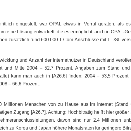
hrittlich eingestuft, war OPAL etwas in Verruf geraten, als 
T-Com eine Lösung entwickelt, die es ermöglicht, auch in OPAL-G
en zusätzlich rund 600.000 T-Com-Anschlüsse mit T-DSL verso
icklung und Anzahl der Internetnutzer in Deutschland veröffen
nt und Mitte 2004 – 52,7 Prozent. Angaben zum Stand und P
alte) kann man auch in [A26.6] finden: 2004 – 53,5 Prozent
008 – 66,6 Prozent.
0 Millionen Menschen von zu Hause aus im Internet (Stand 
igen Zugang [A26.7]. Achtung: Hochbitratig heißt hier größer al
ehmeranschlussleitungen, davon sind nur 2,4 Millionen unb
ich zu Korea und Japan höhere Monatsraten für geringere Bitr