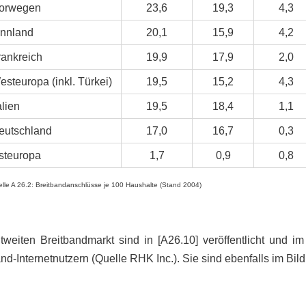
orwegen
23,6
19,3
4,3
innland
20,1
15,9
4,2
rankreich
19,9
17,9
2,0
esteuropa (inkl. Türkei)
19,5
15,2
4,3
alien
19,5
18,4
1,1
eutschland
17,0
16,7
0,3
steuropa
1,7
0,9
0,8
elle A 26.2: Breitbandanschlüsse je 100 Haushalte (Stand 2004)
eiten Breitbandmarkt sind in [A26.10] veröffentlicht und im 
d-Internetnutzern (Quelle RHK Inc.). Sie sind ebenfalls im Bild 