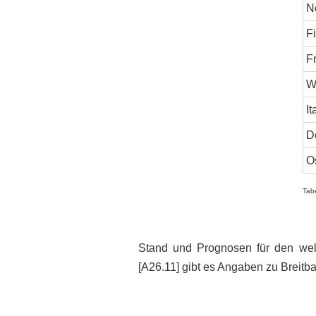
N
F
F
W
It
D
O
Tab
Stand und Prognosen für den weltw
[A26.11] gibt es Angaben zu Breitban