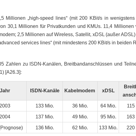
 Millionen „high-speed lines“ (mit 200 KBit/s in wenigstens 
von 30,1 Millionen für Privatkunden und KMUs. 11,4 Millionen 
modem; 2,5 Millionen auf Wireless, Satellit, xDSL (außer ADSL)
„advanced services lines“ (mit mindestens 200 KBit/s in beiden 
5 Zahlen zu ISDN-Kanälen, Breitbandanschlüssen und Teiln
1) [A26.3]:
Breit
Jahr
ISDN-
Kanäle
Kabel
modem
xDSL
ansch
2003
133 Mio.
36 Mio.
64 Mio.
115 
2004
137 Mio.
49 Mio.
95 Mio.
163 
(Prognose)
136 Mio.
62 Mio.
133 Mio.
220 