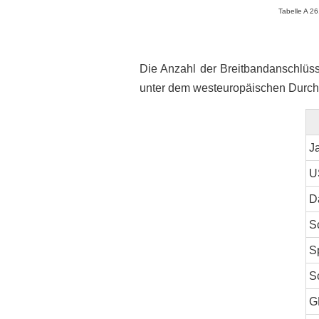
Tabelle A 26
Die Anzahl der Breitbandanschlüsse
unter dem westeuropäischen Durchsc
J
U
D
S
S
S
G