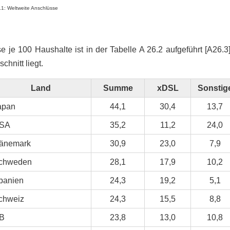
.1: Weltweite Anschlüsse
 je 100 Haushalte ist in der Tabelle A 26.2 aufgeführt [A26.
hnitt liegt.
Land
Summe
xDSL
Sonstig
apan
44,1
30,4
13,7
SA
35,2
11,2
24,0
änemark
30,9
23,0
7,9
chweden
28,1
17,9
10,2
panien
24,3
19,2
5,1
chweiz
24,3
15,5
8,8
B
23,8
13,0
10,8