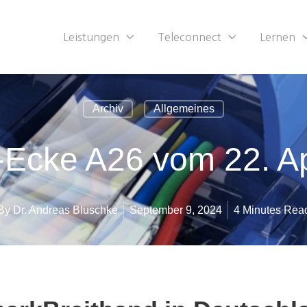
Leistungen
Teleconnect
Lernen
Archiv
Allgemeines
-Ecke A26 vom 22. Ap
By
Dr. Andreas Bluschke
September 9, 2024
4 Minutes Rea