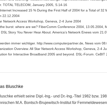
tor. TOTAL TELECOM, January 2005, S.14-16
ternet Increased 15 % During the First Half of 2004 for a Total of 32 Mi
om 22.12.2004
 Star Network Access Workshop, Geneva, 2-4 June 2004
fter the burst: where are we? FiberComm Conference 2004, 13.05.2004,
DSL Story You Never Hear About. America’s Network Enews vom 21.0
werden immer wichtiger. http://www.computerpartner.de, News vom 08
ganization Overview. All Star Network Access Workshop, Geneva, 2-4 J
olution for Interactive Broadband 2005 and beyond. DSL-Forum. CeBIT
eas Bluschke
uschke erhielt seine Dipl.-Ing.- und Dr.-Ing.-Titel 1982 bzw. 1
hnischen M.A. Bontsch-Brujewitsch-Institut für Fernmeldewesen