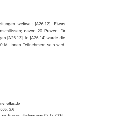
itungen weltweit [A26.12]. Etwas
nschlüssen; davon 20 Prozent für
n [A26.13]. In [A26.14] wurde die
0 Millionen Teilnehmern sein wird.
ner-atlas.de
2005; S.6
s.com. Pressemitteilung vom 02.12.2004