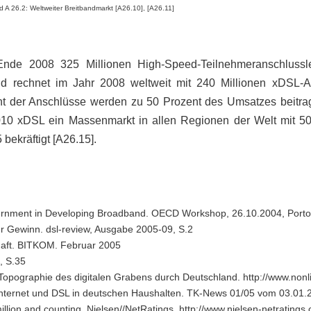
ld A 26.2: Weltweiter Breitbandmarkt [A26.10], [A26.11]
nde 2008 325 Millionen High-Speed-Teilnehmeranschlussle
nd rechnet im Jahr 2008 weltweit mit 240 Millionen xDSL-A
t der Anschlüsse werden zu 50 Prozent des Umsatzes beitrage
2010 xDSL ein Massenmarkt in allen Regionen der Welt mit 50
bekräftigt [A26.15].
vernment in Developing Broadband. OECD Workshop, 26.10.2004, Porto
r Gewinn. dsl-review, Ausgabe 2005-09, S.2
chaft. BITKOM. Februar 2005
, S.35
opographie des digitalen Grabens durch Deutschland. http://www.nonli
 Internet und DSL in deutschen Haushalten. TK-News 01/05 vom 03.01.
illion and counting. Nielsen//NetRatings. http://www.nielsen-netrating