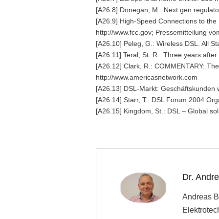
[A26.8] Donegan, M.: Next gen regula
[A26.9] High-Speed Connections to the In
http://www.fcc.gov; Pressemitteilung v
[A26.10] Peleg, G.: Wireless DSL. All
[A26.11] Teral, St. R.: Three years a
[A26.12] Clark, R.: COMMENTARY: The 
http://www.americasnetwork.com
[A26.13] DSL-Markt: Geschäftskunden 
[A26.14] Starr, T.: DSL Forum 2004 Or
[A26.15] Kingdom, St.: DSL – Global s
Dr. Andr
Andreas Bl
Elektrotec