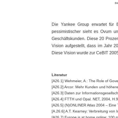
Bi
Die Yankee Group erwartet für E
pessimistischer sieht es Ovum u
Geschäftskunden. Diese 20 Prozen
Vision aufgestellt, dass im Jahr 
Diese Vision wurde zur CeBIT 2005 
Literatur
[A26.1] Wehmeier, A.: The Role of Go
[A26.2] Arcor: Mehr Kunden und höhere
[A26.3] Daten zur Informationsgesells
[A26.4] FTTH und Opal. NET, 2004, H.9
[A26.5] (N)ONLINER Atlas 2004 – Eine T
[A.26.6] A.T. Kearney: Verbreitung von
[A26.7] Europe is at home online: 100 m