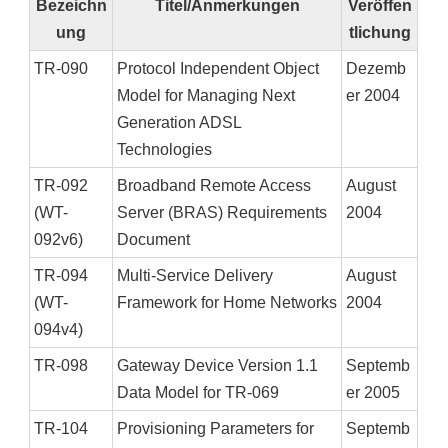
Bezeichn
Titel/Anmerkungen
Veröffen
ung
tlichung
TR-090
Protocol Independent Object
Dezemb
Model for Managing Next
er 2004
Generation ADSL
Technologies
TR-092
Broadband Remote Access
August
(WT-
Server (BRAS) Requirements
2004
092v6)
Document
TR-094
Multi-Service Delivery
August
(WT-
Framework for Home Networks
2004
094v4)
TR-098
Gateway Device Version 1.1
Septemb
Data Model for TR-069
er 2005
TR-104
Provisioning Parameters for
Septemb