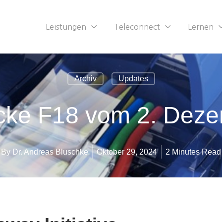
Leistungen
Teleconnect
Lernen
Archiv
Updates
cke F18 vom 2. Dez
By
Dr. Andreas Bluschke
Oktober 29, 2024
2 Minutes Read