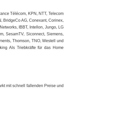
France Télécom, KPN, NTT, Telecom
AN, BridgeCo AG, Conexant, Corinex,
etworks, IBBT, Intellon, Jungo, LG
agem, SesamTV, Siconnect, Siemens,
ruments, Thomson, TNO, Westell und
king Als Triebkräfte für das Home
rkt mit schnell fallenden Preise und