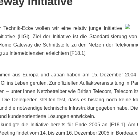
way Initiative
r Tech
nik-Ecke wollen wir
eine relativ junge
Initiative
nitiative (HGI). Ziel der Initiative ist die Standardi
sierung von
 Home Gateway die
Schnittstelle zu den Netzen der Telekomm
 zu Internetdiensten erleichtern
[F18.1].
hmen aus Europa und Japan haben am 15. Dezember 2004 u
 ins Leben gerufen. Zur offiziellen Auftaktveranstaltung in Pa
– unter ihnen Netzbetreiber wie British Telecom, Telecom Ita
Die Delegierten stellten fest, dass es bislang noch keine koo
nd die notwendige technische Infrastruktur gegeben habe. Die
 und kundenorientierte Lösungen entwickeln.
 kündigte die Initiative bereits für Ende 2005 an [F18.1]. A
Meeting findet vom 14. bis zum 16. Dezember 2005 in Bordeaux s