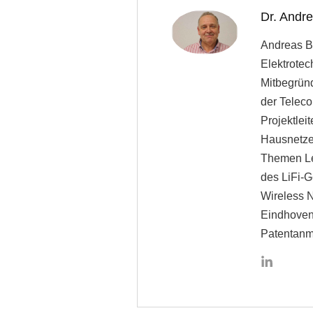
Dr. Andr
Andreas Bl
Elektrotec
Mitbegrün
der Teleco
Projektle
Hausnetze 
Themen Le
des LiFi-G
Wireless N
Eindhoven,
Patentanm