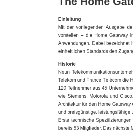
The Home Gate
Einleitung
Mit der vorliegenden
Ausgabe de
vorstellen –
die Home Gateway
I
An
wendungen. Dabei bezeichnet
einheitlichen Stan
dards den Zugang
Historie
Neun Telekommunikationsunterne
Telekom und France Télécom die HGI
120 Teilnehmer aus 45 Unternehmen 
wie Siemens, Motorola und Cisco. 
Architektur für den Home Gateway u
und preisgünstige, leistungsfähige
Erste technische Spezifizierungen
bereits 53 Mitglieder. Das nächste 