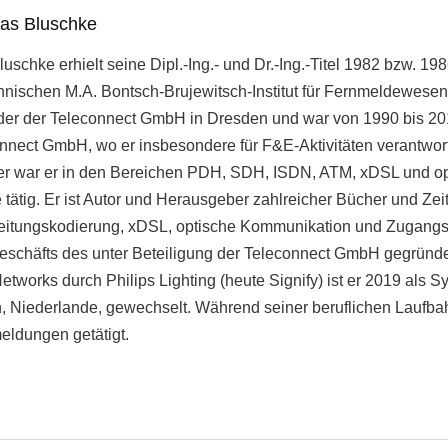
eas Bluschke
uschke erhielt seine Dipl.-Ing.- und Dr.-Ing.-Titel 1982 bzw. 1
hnischen M.A. Bontsch-Brujewitsch-Institut für Fernmeldewesen
der der Teleconnect GmbH in Dresden und war von 1990 bis 201
nnect GmbH, wo er insbesondere für F&E-Aktivitäten verantwortl
iter war er in den Bereichen PDH, SDH, ISDN, ATM, xDSL und o
tätig. Er ist Autor und Herausgeber zahlreicher Bücher und Zeit
itungskodierung, xDSL, optische Kommunikation und Zugangsn
eschäfts des unter Beteiligung der Teleconnect GmbH gegründet
etworks durch Philips Lighting (heute Signify) ist er 2019 als S
 Niederlande, gewechselt. Während seiner beruflichen Laufbah
eldungen getätigt.