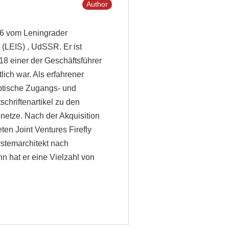
Author
986 vom Leningrader
 (LEIS) , UdSSR. Er ist
8 einer der Geschäftsführer
ich war. Als erfahrener
ptische Zugangs- und
schriftenartikel zu den
etze. Nach der Akquisition
en Joint Ventures Firefly
ystemarchitekt nach
n hat er eine Vielzahl von