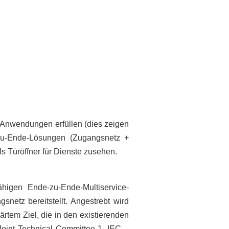
-Anwendungen erfüllen (dies zeigen
e-zu-Ende-Lösungen (Zugangsnetz +
s Türöffner für Dienste zusehen.
ähigen Ende-zu-Ende-Multiservice-
tz bereitstellt. Angestrebt wird
rtem Ziel, die in den existierenden
Joint Technical Committee 1, IEC –