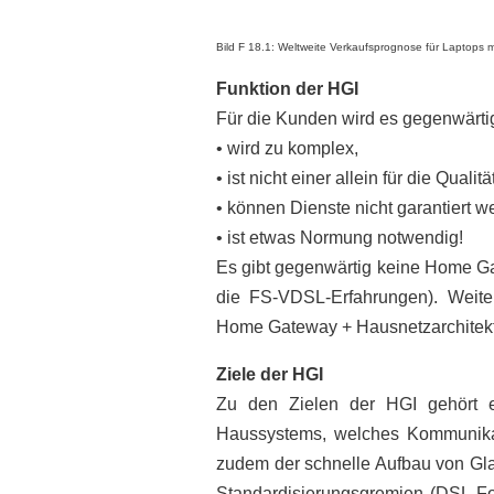
Bild F 18.1: Weltweite Verkaufsprognose für Laptops mi
Funktion der HGI
Für die Kunden wird es gegenwärti
• wird zu komplex,
• ist nicht einer allein für die Qualit
• können Dienste nicht garantiert w
• ist etwas Normung notwendig!
Es gibt gegenwärtig keine Home Ga
die FS-VDSL-Erfahrungen). Weiter
Home Gateway + Hausnetzarchitektur
Ziele der HGI
Zu den Zielen der HGI gehört ein
Haussystems, welches Kommunikat
zudem der schnelle Aufbau von Glau
Standardisierungsgremien (DSL For