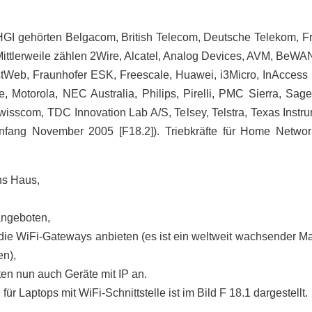
HGI gehörten Belgacom, British Telecom, Deutsche Telekom, 
. Mittlerweile zählen 2Wire, Alcatel, Analog Devices, AVM, BeW
Web, Fraunhofer ESK, Freescale, Huawei, i3Micro, InAccess N
ive, Motorola, NEC Australia, Philips, Pirelli, PMC Sierra, S
Swisscom, TDC Innovation Lab A/S, Telsey, Telstra, Texas Inst
fang November 2005 [F18.2]). Triebkräfte für Home Networ
ins Haus,
angeboten,
, die WiFi-Gateways anbieten (es ist ein weltweit wachsender Ma
en),
en nun auch Geräte mit IP an.
r Laptops mit WiFi-Schnittstelle ist im Bild F 18.1 dargestellt.