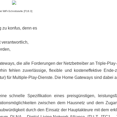
t WiFi-Schnittstelle [F18.3]
g zu konfus, denn es
ät verantwortlich,
erden,
teways, die alle Forderungen der Netzbetreiber an Triple-Play
hin fehlen zuverlässige, flexible und kosteneffektive End
) für Multiple-Play-Dienste. Die Home Gateways sind dabei al
e schnelle Spezifikation eines preisgünstigen, leistungsf
ionsmöglichkeiten zwischen dem Hausnetz und dem Zugangsne
bwürdigkeit durch den Einsatz der Hauptakteure mit dem erklä
um, DLNA – Digital Living Network Alliance, ITU-T, JTC1 – 