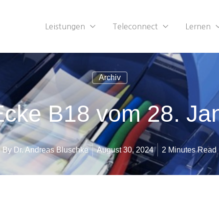
Leistungen
Teleconnect
Lernen
Archiv
Ecke B18 vom 28. Ja
By
Dr. Andreas Bluschke
August 30, 2024
2 Minutes Read