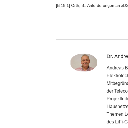
[B 18.1] Orth, B.: Anforderungen an x
Dr. Andr
Andreas Bl
Elektrotec
Mitbegrün
der Teleco
Projektle
Hausnetze 
Themen Le
des LiFi-G