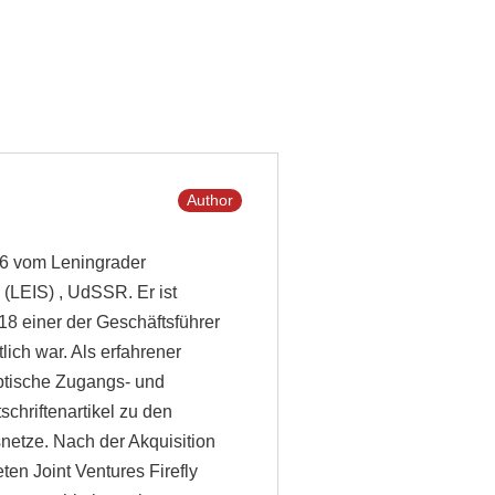
Author
986 vom Leningrader
 (LEIS) , UdSSR. Er ist
8 einer der Geschäftsführer
ich war. Als erfahrener
ptische Zugangs- und
schriftenartikel zu den
etze. Nach der Akquisition
en Joint Ventures Firefly