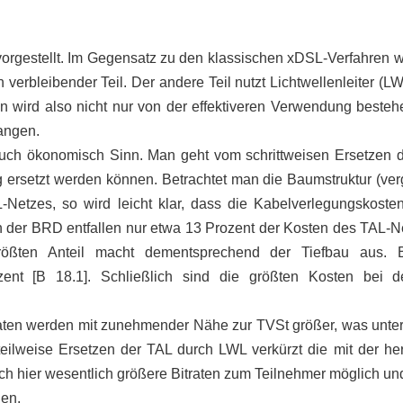
rgestellt. Im Gegensatz zu den klassischen xDSL-Verfahren wi
 verbleibender Teil. Der andere Teil nutzt Lichtwellenleiter (
 wird also nicht nur von der effektiveren Verwendung besteh
angen.
ch ökonomisch Sinn. Man geht vom schrittweisen Ersetzen d
stig ersetzt werden können. Betrachtet man die Baumstruktur (v
L-Netzes, so wird leicht klar, dass die Kabelverlegungskost
n der BRD entfallen nur etwa 13 Prozent der Kosten des TAL-N
ößten Anteil macht dementsprechend der Tiefbau aus. Be
ent [B 18.1]. Schließlich sind die größten Kosten bei d
aten werden mit zunehmender Nähe zur TVSt größer, was unte
 teilweise Ersetzen der TAL durch LWL verkürzt die mit der 
ch hier wesentlich größere Bitraten zum Teilnehmer möglich un
den.