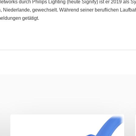
etworks durch Philips Lighting (heute Signify) ist er 2019 als S
 Niederlande, gewechselt. Während seiner beruflichen Laufbah
eldungen getätigt.