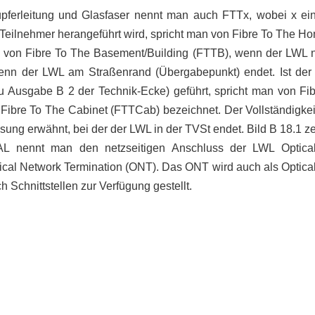
pferleitung und Glasfaser nennt man auch FTTx, wobei x ein 
eilnehmer herangeführt wird, spricht man von Fibre To The Ho
, von Fibre To The Basement/Building (FTTB), wenn der LWL nu
enn der LWL am Straßenrand (Übergabepunkt) endet. Ist der
 Ausgabe B 2 der Technik-Ecke) geführt, spricht man von Fib
Fibre To The Cabinet (FTTCab) bezeichnet. Der Vollständigkei
ng erwähnt, bei der der LWL in der TVSt endet. Bild B 18.1 zei
AL nennt man den netzseitigen Anschluss der LWL Optical
ical Network Termination (ONT). Das ONT wird auch als Optical
Schnittstellen zur Verfügung gestellt.