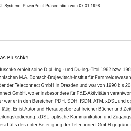
DSL-Systeme. PowerPoint-Präsentation vom 07.01.1998
eas Bluschke
uschke erhielt seine Dipl.-Ing.- und Dr.-Ing.-Titel 1982 bzw. 1
hnischen M.A. Bontsch-Brujewitsch-Institut für Fernmeldewesen
der der Teleconnect GmbH in Dresden und war von 1990 bis 201
nnect GmbH, wo er insbesondere für F&E-Aktivitäten verantwortl
iter war er in den Bereichen PDH, SDH, ISDN, ATM, xDSL und o
tätig. Er ist Autor und Herausgeber zahlreicher Bücher und Zeit
itungskodierung, xDSL, optische Kommunikation und Zugangsn
eschäfts des unter Beteiligung der Teleconnect GmbH gegründet