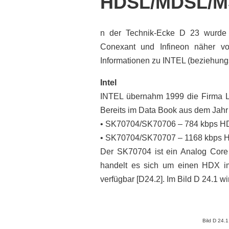
HDSL/MDSL/MS
n der Technik-Ecke D 23 wurde
Conexant und Infineon näher vo
Informationen zu INTEL (beziehun
Intel
INTEL übernahm 1999 die Firma L
Bereits im Data Book aus dem Jahr
• SK70704/SK70706 – 784 kbps H
• SK70704/SK70707 – 1168 kbps 
Der SK70704 ist ein Analog Core
handelt es sich um einen HDX i
verfügbar [D24.2]. Im Bild D 24.1
Bild D 24