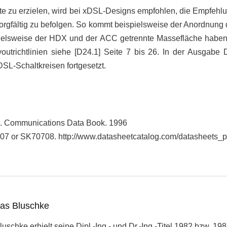
 zu erzielen, wird bei xDSL-Designs empfohlen, die Empfehlun
orgfältig zu befolgen. So kommt beispielsweise der Anordnun
pielsweise der HDX und der ACC getrennte Massefläche haben,
outrichtlinien siehe [D24.1] Seite 7 bis 26. In der Ausgab
L-Schaltkreisen fortgesetzt.
. Communications Data Book. 1996
7 or SK70708. http://www.datasheetcatalog.com/datasheets_p
eas Bluschke
uschke erhielt seine Dipl.-Ing.- und Dr.-Ing.-Titel 1982 bzw. 1