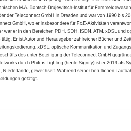
hnischen M.A. Bontsch-Brujewitsch-Institut für Fernmeldewesen
der der Teleconnect GmbH in Dresden und war von 1990 bis 201
nnect GmbH, wo er insbesondere für F&E-Aktivitäten verantwortl
iter war er in den Bereichen PDH, SDH, ISDN, ATM, xDSL und o
tätig. Er ist Autor und Herausgeber zahlreicher Bücher und Zeit
itungskodierung, xDSL, optische Kommunikation und Zugangsn
eschäfts des unter Beteiligung der Teleconnect GmbH gegründet
etworks durch Philips Lighting (heute Signify) ist er 2019 als S
 Niederlande, gewechselt. Während seiner beruflichen Laufbah
eldungen getätigt.