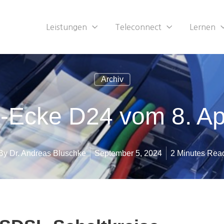
Leistungen
Teleconnect
Lernen
Archiv
-Ecke D24 vom 8. Ap
By
Dr. Andreas Bluschke
September 5, 2024
2 Minutes Rea