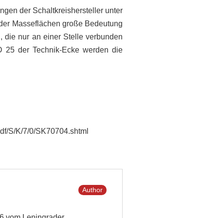
gen der Schaltkreishersteller unter
g der Masseflächen große Bedeutung
 die nur an einer Stelle verbunden
e D 25 der Technik-Ecke werden die
df/S/K/7/0/SK70704.shtml
Author
986 vom Leningrader