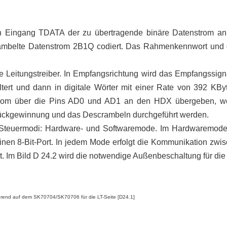
en Eingang TDATA der zu übertragende binäre Datenstrom a
rambelte Datenstrom 2B1Q codiert. Das Rahmenkennwort und d
ie Leitungstreiber. In Empfangsrichtung wird das Empfangssign
filtert und dann in digitale Wörter mit einer Rate von 392 K
trom über die Pins AD0 und AD1 an den HDX übergeben, wo ei
ckgewinnung und das Descrambeln durchgeführt werden.
 Steuermodi: Hardware- und Softwaremode. Im Hardwaremode 
einen 8-Bit-Port. In jedem Mode erfolgt die Kommunikation 
rt. Im Bild D 24.2 wird die notwendige Außenbeschaltung für die
erend auf dem SK70704/SK70706 für die LT-Seite [D24.1]