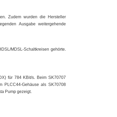
n. Zudem wurden die Hersteller
liegenden Ausgabe weitergehende
HDSL/MDSL-Schaltkreisen gehörte.
DX) für 784 KBit/s. Beim SK70707
t im PLCC44-Gehäuse als SK70708
ata Pump gezeigt.