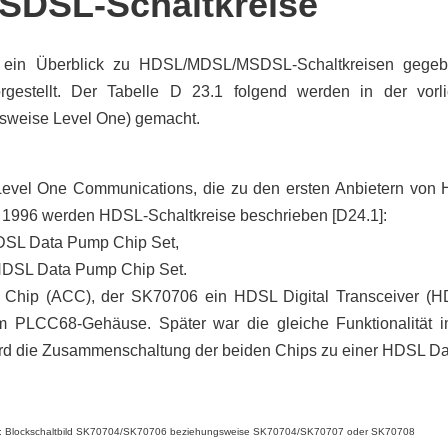
DSL-Schaltkreise
 ein Überblick zu HDSL/MDSL/MSDSL-Schaltkreisen gegebe
rgestellt. Der Tabelle D 23.1 folgend werden in der vor
gsweise Level One) gemacht.
evel One Communications, die zu den ersten Anbietern von 
 1996 werden HDSL-Schaltkreise beschrieben [D24.1]:
DSL Data Pump Chip Set,
HDSL Data Pump Chip Set.
 Chip (ACC), der SK70706 ein HDSL Digital Transceiver (H
m PLCC68-Gehäuse. Später war die gleiche Funktionalitä
 wird die Zusammenschaltung der beiden Chips zu einer HDSL D
.1: Blockschaltbild SK70704/SK70706 beziehungsweise SK70704/SK70707 oder SK70708