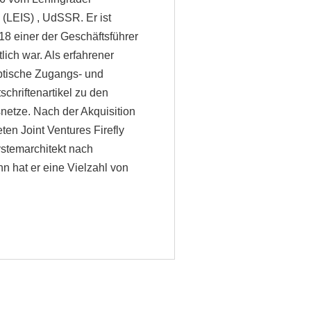
 (LEIS) , UdSSR. Er ist
8 einer der Geschäftsführer
ich war. Als erfahrener
ptische Zugangs- und
schriftenartikel zu den
etze. Nach der Akquisition
en Joint Ventures Firefly
ystemarchitekt nach
n hat er eine Vielzahl von