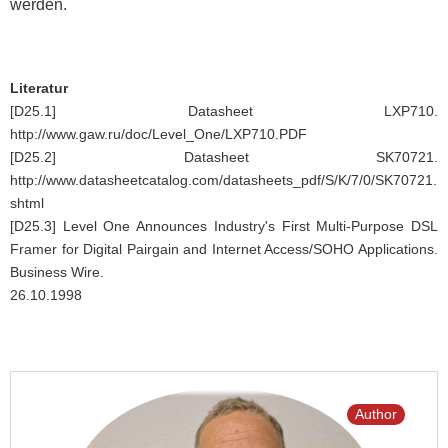
werden.
Literatur
[D25.1] Datasheet LXP710.
http://www.gaw.ru/doc/Level_One/LXP710.PDF
[D25.2] Datasheet SK70721.
http://www.datasheetcatalog.com/datasheets_pdf/S/K/7/0/SK70721.
shtml
[D25.3] Level One Announces Industry's First Multi-Purpose DSL
Framer for Digital Pairgain and Internet Access/SOHO Applications.
Business Wire.
26.10.1998
Author