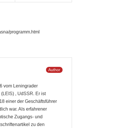
m/asna/programm.html
Author
986 vom Leningrader
 (LEIS) , UdSSR. Er ist
8 einer der Geschäftsführer
ich war. Als erfahrener
ptische Zugangs- und
schriftenartikel zu den