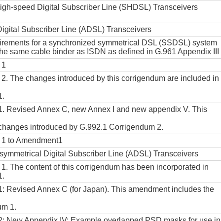
High-speed Digital Subscriber Line (SHDSL) Transceivers
igital Subscriber Line (ADSL) Transceivers
uirements for a synchronized symmetrical DSL (SSDSL) system
the same cable binder as ISDN as defined in G.961 Appendix III
 1
2. The changes introduced by this corrigendum are included in
1.
 Revised Annex C, new Annex I and new appendix V. This
 changes introduced by G.992.1 Corrigendum 2.
 1 to Amendment1
Asymmetrical Digital Subscriber Line (ADSL) Transceivers
1. The content of this corrigendum has been incorporated in
1.
 Revised Annex C (for Japan). This amendment includes the
um 1.
 New Appendix IV: Example overlapped PSD masks for use in