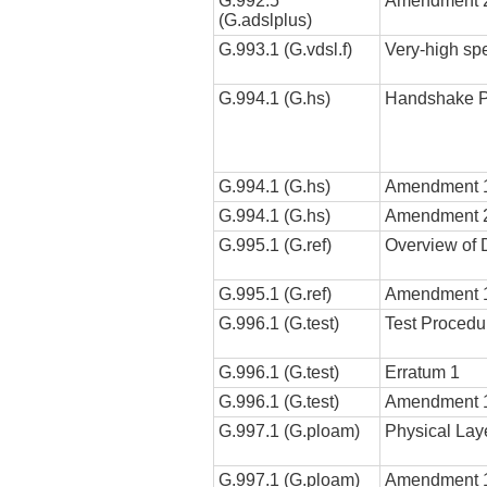
G.992.5
Amendment 
(G.adslplus)
G.993.1 (G.vdsl.f)
Very-high sp
G.994.1 (G.hs)
Handshake Pr
G.994.1 (G.hs)
Amendment 
G.994.1 (G.hs)
Amendment 
G.995.1 (G.ref)
Overview of 
G.995.1 (G.ref)
Amendment 
G.996.1 (G.test)
Test Procedur
G.996.1 (G.test)
Erratum 1
G.996.1 (G.test)
Amendment 1
G.997.1 (G.ploam)
Physical Lay
G.997.1 (G.ploam)
Amendment 