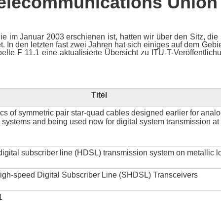
 Telecommunications Union
e im Januar 2003 erschienen ist, hatten wir über den Sitz, die S
t. In den letzten fast zwei Jahren hat sich einiges auf dem Geb
elle F 11.1 eine aktualisierte Übersicht zu ITU-T-Veröffentli
Titel
ics of symmetric pair star-quad cables designed earlier for anal
 systems and being used now for digital system transmission at 
 digital subscriber line (HDSL) transmission system on metallic l
High-speed Digital Subscriber Line (SHDSL) Transceivers
1