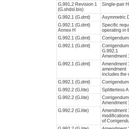
G.991.2 Revision 1
Single-pair 
(G.shdsl.bis)
G.992.1 (G.dmt)
Asymmetric D
G.992.1 (G.dmt)
Specific req
Annex H
operating in 
G.992.1 (G.dmt)
Corrigendum
G.992.1 (G.dmt)
Corrigendum 
G.992.1
Amendment 
G.992.1 (G.dmt)
Amendment 1.
amendment
includes the
G.992.1 (G.dmt)
Corrigendum
G.992.2 (G.lite)
Splitterless 
G.992.2 (G.lite)
Corrigendum 
Amendment 
G.992.2 (G.lite)
Amendment 1:
modifications
of Corrigend
G.992.2 (G.lite)
Amendment 2: