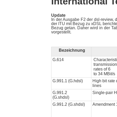
International
Update
In der Ausgabe F2 der dsl-review, di
der ITU mit Bezug zu xDSL berichte
Bezug getan. Daher wird in der Tab
vorgestellt.
Bezeichnung
G.614
Characterist
transmission
rates of 6
to 34 MBit/s
G.991.1 (G.hdsl)
High bit rate
lines
G.991.2
Single-pair 
(G.shdsl)
G.991.2 (G.shdsl)
Amendment 