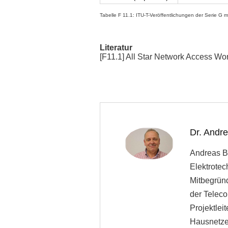
Tabelle F 11.1: ITU-T-Veröffentlichungen der Serie G 
Literatur
[F11.1] All Star Network Access Wo
Dr. Andr
Andreas Bl
Elektrotec
Mitbegrün
der Teleco
Projektle
Hausnetze 