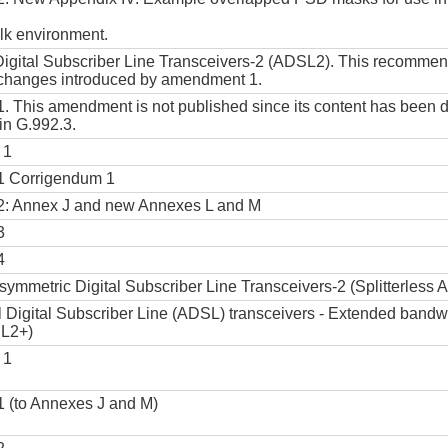
lk environment.
igital Subscriber Line Transceivers-2 (ADSL2). This recommen
 changes introduced by amendment 1.
 This amendment is not published since its content has been di
in G.992.3.
 1
 Corrigendum 1
: Annex J and new Annexes L and M
3
4
Asymmetric Digital Subscriber Line Transceivers-2 (Splitterless
 Digital Subscriber Line (ADSL) transceivers - Extended bandw
L2+)
 1
 (to Annexes J and M)