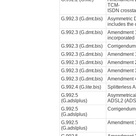
TCM-
ISDN crossta
G.992.3 (G.dmt.bis)
Asymmetric D
includes the
G.992.3 (G.dmt.bis)
Amendment 1.
incorporated 
G.992.3 (G.dmt.bis)
Corrigendum
G.992.3 (G.dmt.bis)
Amendment 1
G.992.3 (G.dmt.bis)
Amendment 2
G.992.3 (G.dmt.bis)
Amendment 
G.992.3 (G.dmt.bis)
Amendment 
G.992.4 (G.lite.bis)
Splitterless 
G.992.5
Asymmetrical
(G.adslplus)
ADSL2 (ADS
G.992.5
Corrigendum
(G.adslplus)
G.992.5
Amendment 1
(G.adslplus)