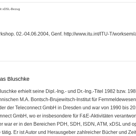
mit xDSL-Bezug
rkshop. 02.-04.06.2004, Genf. http://www.itu.int/ITU-T/workse
eas Bluschke
uschke erhielt seine Dipl.-Ing.- und Dr.-Ing.-Titel 1982 bzw. 1
hnischen M.A. Bontsch-Brujewitsch-Institut für Fernmeldewesen
der der Teleconnect GmbH in Dresden und war von 1990 bis 201
nnect GmbH, wo er insbesondere für F&E-Aktivitäten verantwortl
iter war er in den Bereichen PDH, SDH, ISDN, ATM, xDSL und o
tätig. Er ist Autor und Herausgeber zahlreicher Bücher und Zeit