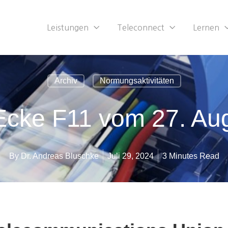
Leistungen
Teleconnect
Lernen
Archiv
Normungsaktivitäten
Ecke F11 vom 27. Au
By
Dr. Andreas Bluschke
Juli 29, 2024
3 Minutes Read