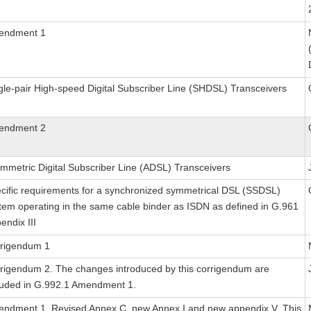
endment 1
gle-pair High-speed Digital Subscriber Line (SHDSL) Transceivers
endment 2
mmetric Digital Subscriber Line (ADSL) Transceivers
cific requirements for a synchronized symmetrical DSL (SSDSL)
tem operating in the same cable binder as ISDN as defined in G.961
endix III
rigendum 1
rigendum 2. The changes introduced by this corrigendum are
luded in G.992.1 Amendment 1.
ndment 1. Revised Annex C, new Annex I and new appendix V. This