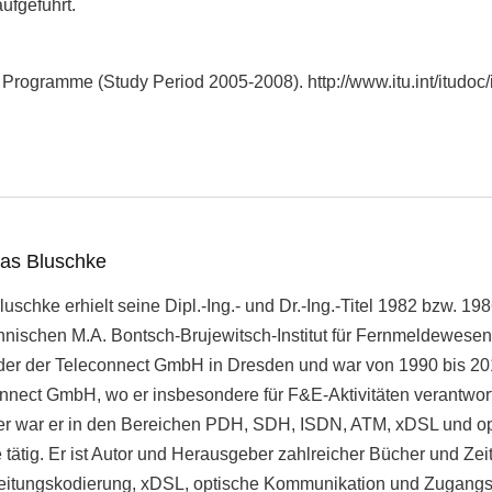
aufgeführt.
Programme (Study Period 2005-2008). http://www.itu.int/itudoc/
eas Bluschke
uschke erhielt seine Dipl.-Ing.- und Dr.-Ing.-Titel 1982 bzw. 1
hnischen M.A. Bontsch-Brujewitsch-Institut für Fernmeldewesen
der der Teleconnect GmbH in Dresden und war von 1990 bis 201
nnect GmbH, wo er insbesondere für F&E-Aktivitäten verantwortl
iter war er in den Bereichen PDH, SDH, ISDN, ATM, xDSL und o
tätig. Er ist Autor und Herausgeber zahlreicher Bücher und Zeit
itungskodierung, xDSL, optische Kommunikation und Zugangsn