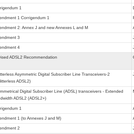
rigendum 1
ndment 1 Corrigendum 1
ndment 2: Annex J and new Annexes L and M
endment 3
endment 4
vised ADSL2 Recommendation
itterless Asymmetric Digital Subscriber Line Transceivers-2
litterless ADSL2)
mmetrical Digital Subscriber Line (ADSL) transceivers - Extended
dwidth ADSL2 (ADSL2+)
rigendum 1
ndment 1 (to Annexes J and M)
endment 2