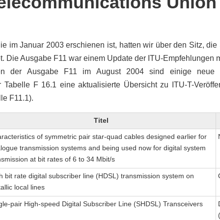
 Telecommunications Union
e im Januar 2003 erschienen ist, hatten wir über den Sitz, die S
et. Die Ausgabe F11 war einem Update der ITU-Empfehlungen 
nen der Ausgabe F11 im August 2004 sind einige neue
abelle F 16.1 eine aktualisierte Übersicht zu ITU-T-Veröff
le F11.1).
Titel
racteristics of symmetric pair star-quad cables designed earlier for
logue transmission systems and being used now for digital system
nsmission at bit rates of 6 to 34 Mbit/s
h bit rate digital subscriber line (HDSL) transmission system on
llic local lines
gle-pair High-speed Digital Subscriber Line (SHDSL) Transceivers