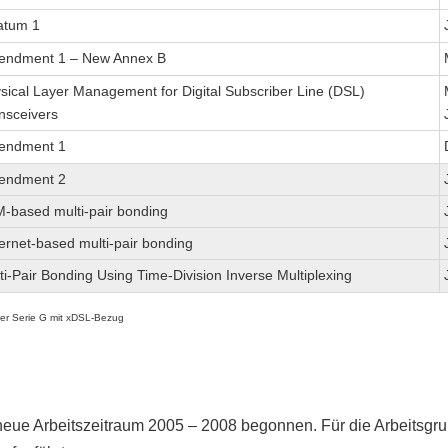
atum 1
ndment 1 – New Annex B
sical Layer Management for Digital Subscriber Line (DSL)
nsceivers
endment 1
endment 2
-based multi-pair bonding
ernet-based multi-pair bonding
ti-Pair Bonding Using Time-Division Inverse Multiplexing
 der Serie G mit xDSL-Bezug
neue Arbeitszeitraum 2005 – 2008 begonnen. Für die Arbeitsgrup