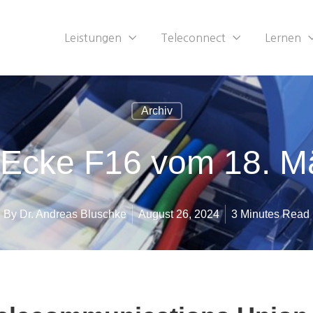
Leistungen
Teleconnect
Lernen
Archiv
-Ecke F16 vom 18. M
By
Dr. Andreas Bluschke
August 26, 2024
3 Minutes Read