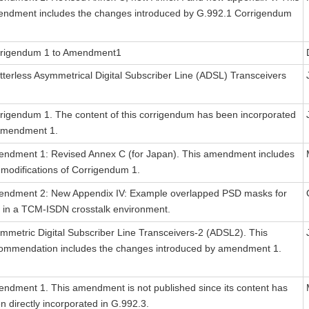
ndment includes the changes introduced by G.992.1 Corrigendum
rigendum 1 to Amendment1
itterless Asymmetrical Digital Subscriber Line (ADSL) Transceivers
rigendum 1. The content of this corrigendum has been incorporated
Amendment 1.
ndment 1: Revised Annex C (for Japan). This amendment includes
 modifications of Corrigendum 1.
ndment 2: New Appendix IV: Example overlapped PSD masks for
 in a TCM-ISDN crosstalk environment.
mmetric Digital Subscriber Line Transceivers-2 (ADSL2). This
ommendation includes the changes introduced by amendment 1.
ndment 1. This amendment is not published since its content has
n directly incorporated in G.992.3.