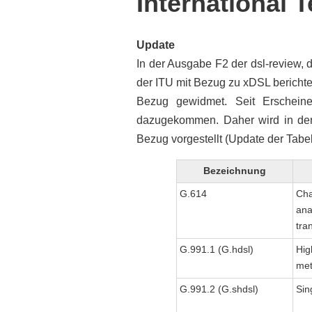
International
Update
In der Ausgabe F2 der dsl-review, di
der ITU mit Bezug zu xDSL bericht
Bezug gewidmet. Seit Erschei
dazugekommen. Daher wird in der T
Bezug vorgestellt (Update der Tabel
Bezeichnung
G.614
Cha
ana
tra
G.991.1 (G.hdsl)
Hig
meta
G.991.2 (G.shdsl)
Sin