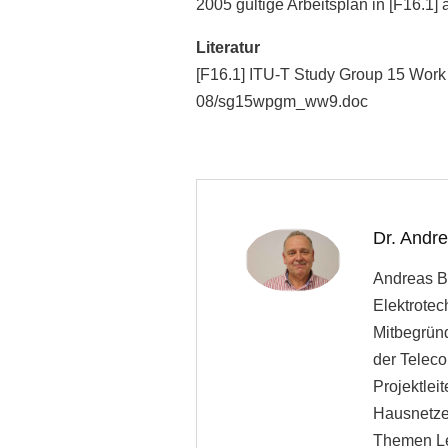
2005 gültige Arbeitsplan in [F16.1] 
Literatur
[F16.1] ITU-T Study Group 15 Work 
08/sg15wpgm_ww9.doc
Dr. Andr
Andreas Bl
Elektrotec
Mitbegrün
der Teleco
Projektle
Hausnetze 
Themen Le