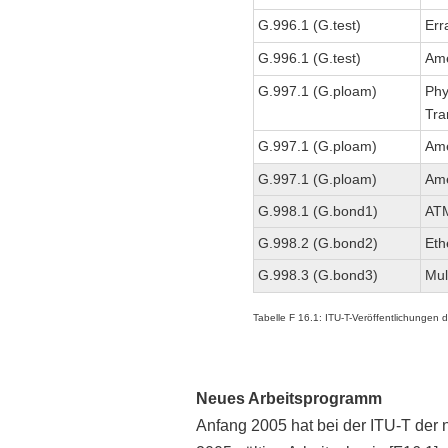
G.996.1 (G.test)
Err
G.996.1 (G.test)
Ame
G.997.1 (G.ploam)
Phy
Tra
G.997.1 (G.ploam)
Am
G.997.1 (G.ploam)
Am
G.998.1 (G.bond1)
ATM
G.998.2 (G.bond2)
Eth
G.998.3 (G.bond3)
Mul
Tabelle F 16.1: ITU-T-Veröffentlichungen
Neues Arbeitsprogramm
Anfang 2005 hat bei der ITU-T der 