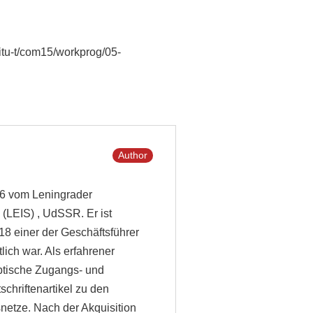
itu-t/com15/workprog/05-
Author
986 vom Leningrader
 (LEIS) , UdSSR. Er ist
8 einer der Geschäftsführer
ich war. Als erfahrener
ptische Zugangs- und
schriftenartikel zu den
etze. Nach der Akquisition