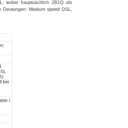
L, wobei hauptsächlich 2B1Q als
ene Deutungen: Medium speed DSL,
ge;
d
DSL
A)
t bei
ble /