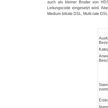
auch als kleiner Bruder von HD
Leitungscode eingesetzt wird. A
Medium bitrate DSL, Multi-rate DS
Ausfü
Beze
Kate
Anwe
Besc
Sta
zuor
Erst
Nor