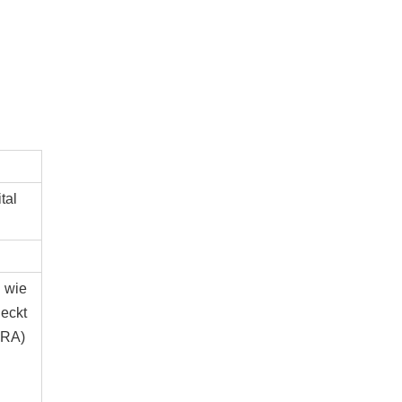
ital
 wie
eckt
BRA)