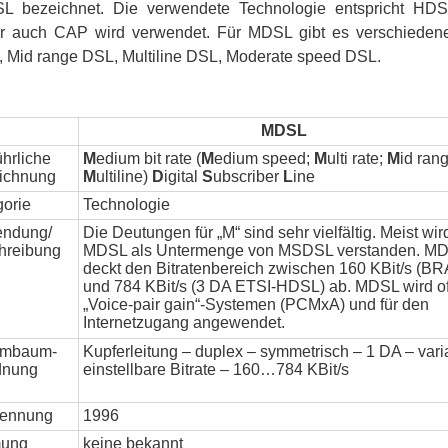
SL bezeichnet. Die verwendete Technologie entspricht HDS
ber auch CAP wird verwendet. Für MDSL gibt es verschied
L, Mid range DSL, Multiline DSL, Moderate speed DSL.
MDSL
hrliche
M
edium bit rate (
M
edium speed;
M
ulti rate;
M
id ran
ichnung
M
ultiline)
D
igital
S
ubscriber
L
ine
gorie
Technologie
ndung/
Die Deutungen für „M“ sind sehr vielfältig. Meist wir
hreibung
MDSL als Untermenge von MSDSL verstanden. M
deckt den Bitratenbereich zwischen 160 KBit/s (BR
und 784 KBit/s (3 DA ETSI-HDSL) ab. MDSL wird of
„Voice-pair gain“-Systemen (PCMxA) und für den
Internetzugang angewendet.
mmbaum-
Kupferleitung – duplex – symmetrisch – 1 DA – varia
dnung
einstellbare Bitrate – 160…784 KBit/s
nennung
1996
mung
keine bekannt