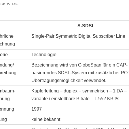
 8.3: RA-HDSL
S-SDSL
hrliche
S
ingle-Pair
S
ymmetric
D
igital
S
ubscriber
L
ine
ichnung
orie
Technologie
ndung/
Bezeichnung wird von GlobeSpan für ein CAP-
reibung
basierendes SDSL-System mit zusätzlicher PO
Übertragungsmöglichkeit verwendet.
mbaum-
Kupferleitung – duplex – symmetrisch – 1 DA –
nung
variable / einstellbare Bitrate – 1.552 KBit/s
ennung
1997
ung
keine bekannt