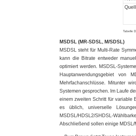
Quel
Tabelle 
MSDSL (MR-SDSL, M/SDSL)
MSDSL steht für Multi-Rate Symm
kann die Bitrate entweder manuel
optimiert werden. MSDSL-Systeme 
Hauptanwendungsgebiet von MD
Mehrfachanschlüsse. Mitunter 
Systemen gesprochen. Im Laufe der 
einem zweiten Schritt für variabl
es üblich, universelle Lösun
MSDSL/HDSL2/SHDSL-Wählbarkei
Abschließend sollen einige MDSL/