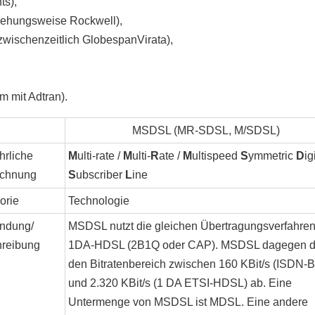
ts),
iehungsweise Rockwell),
wischenzeitlich GlobespanVirata),
m mit Adtran).
MSDSL (MR-SDSL, M/SDSL)
hrliche
M
ulti-rate /
M
ulti-
R
ate /
M
ultispeed
S
ymmetric
D
ig
ichnung
S
ubscriber
L
ine
orie
Technologie
ndung/
MSDSL nutzt die gleichen Übertragungsverfahren
reibung
1DA-HDSL (2B1Q oder CAP). MSDSL dagegen d
den Bitratenbereich zwischen 160 KBit/s (ISDN-
und 2.320 KBit/s (1 DA ETSI-HDSL) ab. Eine
Untermenge von MSDSL ist MDSL. Eine andere