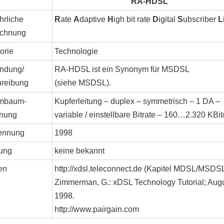
RA-HDSL
hrliche
R
ate
A
daptive
H
igh bit rate
D
igital
S
ubscriber
L
ichnung
orie
Technologie
ndung/
RA-HDSL ist ein Synonym für MSDSL
reibung
(siehe MSDSL).
mbaum-
Kupferleitung – duplex – symmetrisch – 1 DA –
nung
variable / einstellbare Bitrate – 160…2.320 KBit
ennung
1998
ung
keine bekannt
en
http://xdsl.teleconnect.de (Kapitel MDSL/MSDS
Zimmerman, G.: xDSL Technology Tutorial; Aug
1998.
http://www.pairgain.com