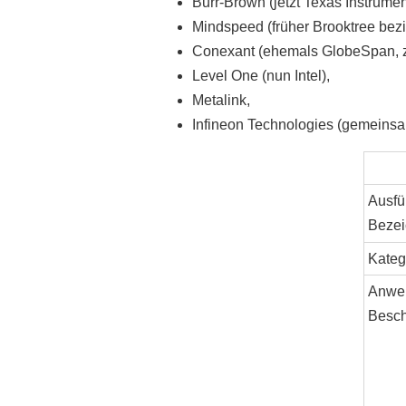
Burr-Brown (jetzt Texas Instrumen
Mindspeed (früher Brooktree bez
Conexant (ehemals GlobeSpan, z
Level One (nun Intel),
Metalink,
Infineon Technologies (gemeinsa
Ausfü
Beze
Kateg
Anwe
Besch