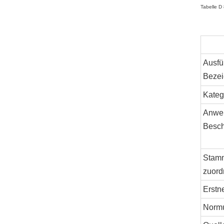
Tabelle D
Ausfü
Beze
Kateg
Anwe
Besch
Stam
zuord
Erstn
Norm