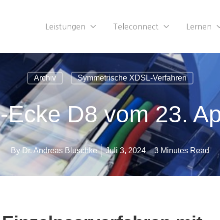
Leistungen
Teleconnect
Lernen
Archiv
Symmetrische XDSL-Verfahren
-Ecke D8 vom 23. Ap
By
Dr. Andreas Bluschke
Juli 3, 2024
3 Minutes Read