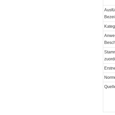
Ausfü
Beze
Kateg
Anwe
Besch
Stam
zuord
Erstn
Norm
Quell