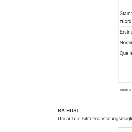
Stam
zuord
Erstn
Norm
Quell
Tabelle 
RA-HDSL
Um auf die Bitratenabstufungsmög