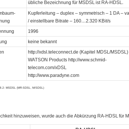
übliche Bezeichnung für MSDSL ist RA-HDSL.
mbaum-
Kupferleitung – duplex – symmetrisch – 1 DA – va
nung
/ einstellbare Bitrate – 160…2.320 KBit/s
ennung
1996
ung
keine bekannt
en
http://xdsl.teleconnect.de (Kapitel MDSL/MSDSL)
WATSON Products http://www.schmid-
telecom.com/xDSL
http://www.paradyne.com
D 8.2: MSDSL (MR-SDSL, M/SDSL)
lichkeit hinzuweisen, wurde auch die Abkürzung RA-HDSL für 