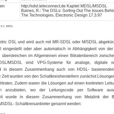
len
http://xdsl.teleconnect.de Kapitel MDSL/MSDSL
Baines, R.: The DSLs: Sorting Out The Issues Behi
The Technologies. Electronic Design 17.3.97
D 8.1: MDSL
etric DSL und wird auch mit MR-SDSL oder M/SDSL abgekürzt
l eingestellt oder aber automatisch in Abhängigkeit von der
überstreichen im Allgemeinen einen Bitratenbereich zwischen
SL/MSDSL sind VPG-Systeme für analoge, digitale o
wird in diesem Zusammenhang auch von HDSL- basierende
Zeit wurden von den Schaltkreisherstellern zunächst Lösungen 
e Bitraten. Zudem waren die Lösungen auf einen konkreten Leit
gen anzubieten, wo der Leitungscode per Software au
t wurde in diesem Zusammenhang von Metalink der Begr
MSDSL- Schaltkreisanbieter genannt werden: