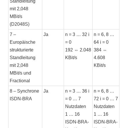
Standleitung
mit 2,048
MBit/s
(D2048S)
7 –
Ja
n = 3 … 32 i
n = 6, 8 …
Europäische
= 0
64 i = 0
strukturierte
192 ⇔ 2.048
384 ⇔
Standleitung
KBit/s
4.608
mit 2,048
KBit/s
MBit/s und
Fractional
8 – Synchrone
Ja
n = 3 … 36 i
n = 6, 8 …
ISDN-BRA
= 0 … 7
72 i = 0 … 7
Nutzdaten
Nutzdaten
1 … 16
1 … 16
ISDN-BRA-
ISDN-BRA-