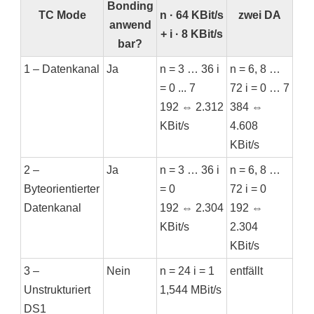
Bonding
TC Mode
n · 64 KBit/s
zwei DA
anwend
+ i · 8 KBit/s
bar?
1 – Datenkanal
Ja
n = 3 … 36 i
n = 6, 8 …
= 0 ... 7
72 i = 0 … 7
192 ⇔ 2.312
384 ⇔
KBit/s
4.608
KBit/s
2 –
Ja
n = 3 … 36 i
n = 6, 8 …
Byteorientierter
= 0
72 i = 0
Datenkanal
192 ⇔ 2.304
192 ⇔
KBit/s
2.304
KBit/s
3 –
Nein
n = 24 i = 1
entfällt
Unstrukturiert
1,544 MBit/s
DS1