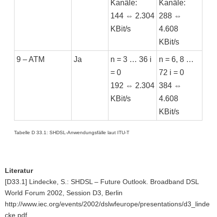
Kanäle:
Kanäle:
144 ⇔ 2.304
288 ⇔
KBit/s
4.608
KBit/s
9 – ATM
Ja
n = 3 … 36 i
n = 6, 8 …
= 0
72 i = 0
192 ⇔ 2.304
384 ⇔
KBit/s
4.608
KBit/s
Tabelle D 33.1: SHDSL-Anwendungsfälle laut ITU-T
Literatur
[D33.1] Lindecke, S.: SHDSL – Future Outlook. Broadband DSL
World Forum 2002, Session D3, Berlin
http://www.iec.org/events/2002/dslwfeurope/presentations/d3_linde
cke.pdf