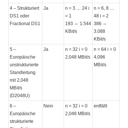
4 – Strukturiert
Ja
n = 3 … 24 i
n = 6, 8 …
DS1 oder
= 1
48 i = 2
Fractional DS1
193 ⇔ 1.544
386 ⇔
KBit/s
3.088
KBit/s
5 –
Ja
n = 32 i = 0
n = 64 i = 0
Europäische
2,048 MBit/s
4,096
unstrukturierte
MBit/s
Standleitung
mit 2,048
MBit/s
(D2048U)
6 –
Nein
n = 32 i = 0
entfällt
Europäische
2,048 MBit/s
strukturierte