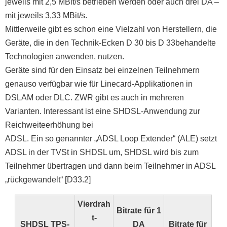
jeweils mit 2,5 MBit/s betrieben werden oder auch drei DA –
mit jeweils 3,33 MBit/s.
Mittlerweile gibt es schon eine Vielzahl von Herstellern, die
Geräte, die in den Technik-Ecken D 30 bis D 33behandelte
Technologien anwenden, nutzen.
Geräte sind für den Einsatz bei einzelnen Teilnehmern
genauso verfügbar wie für Linecard-Applikationen in
DSLAM oder DLC. ZWR gibt es auch in mehreren
Varianten. Interessant ist eine SHDSL-Anwendung zur
Reichweiteerhöhung bei
ADSL. Ein so genannter „ADSL Loop Extender“ (ALE) setzt
ADSL in der TVSt in SHDSL um, SHDSL wird bis zum
Teilnehmer übertragen und dann beim Teilnehmer in ADSL
„rückgewandelt“ [D33.2]
Vierdrah
Bitrate für 1
t-
SHDSL TPS-
DA
Bitrate für