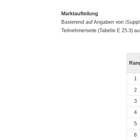
Marktaufteilung
Basierend auf Angaben von iSuppli 
Teilnehmerseite (Tabelle E 25.3) auf
Ran
1
2
3
4
5
6