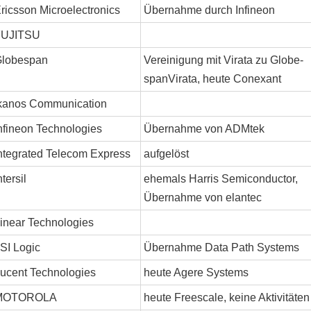
ricsson Microelectronics
Übernahme durch Infineon
FUJITSU
lobespan
Vereinigung mit Virata zu Globe-
spanVirata, heute Conexant
kanos Communication
nfineon Technologies
Übernahme von ADMtek
ntegrated Telecom Express
aufgelöst
ntersil
ehemals Harris Semiconductor,
Übernahme von elantec
inear Technologies
SI Logic
Übernahme Data Path Systems
ucent Technologies
heute Agere Systems
MOTOROLA
heute Freescale, keine Aktivitäten