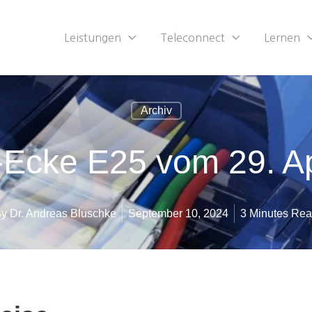
Leistungen
Teleconnect
Lernen
Archiv
-Ecke E25 vom 29. Ap
By
Dr. Andreas Bluschke
September 10, 2024
3 Minutes Re