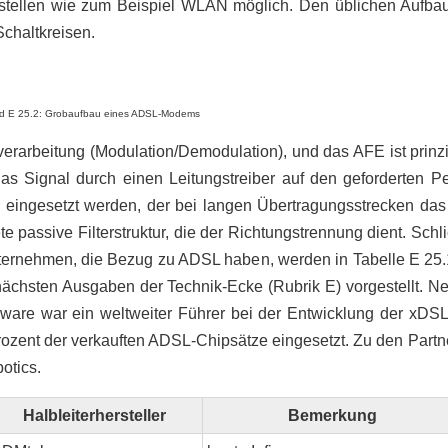
ittstellen wie zum Beispiel WLAN möglich. Den üblichen Aufb
Schaltkreisen.
ld E 25.2: Grobaufbau eines ADSL-Modems
verarbeitung (Modulation/Demodulation), und das AFE ist prin
as Signal durch einen Leitungstreiber auf den geforderten P
er eingesetzt werden, der bei langen Übertragungsstrecken d
ete passive Filterstruktur, die der Richtungstrennung dient. Schli
ernehmen, die Bezug zu ADSL haben, werden in Tabelle E 25.1 
nächsten Ausgaben der Technik-Ecke (Rubrik E) vorgestellt. Ne
ware war ein weltweiter Führer bei der Entwicklung der xDS
zent der verkauften ADSL-Chipsätze eingesetzt. Zu den Partn
otics.
Halbleiterhersteller
Bemerkung