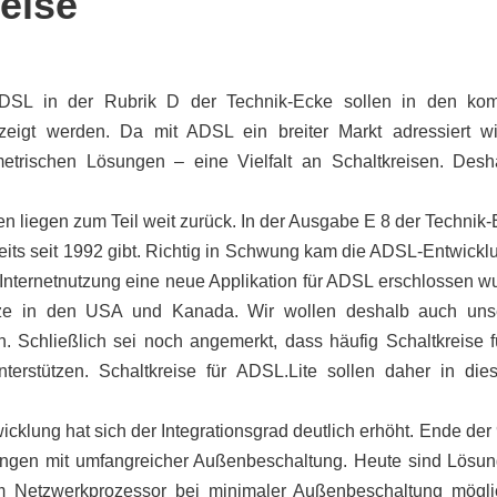
eise
SL in der Rubrik D der Technik-Ecke sollen in den k
zeigt werden. Da mit ADSL ein breiter Markt adressiert wi
rischen Lösungen – eine Vielfalt an Schaltkreisen. Desha
 liegen zum Teil weit zurück. In der Ausgabe E 8 der Technik-
eits seit 1992 gibt. Richtig in Schwung kam die ADSL-Entwick
nternetnutzung eine neue Applikation für ADSL erschlossen wu
etze in den USA und Kanada. Wir wollen deshalb auch un
n. Schließlich sei noch angemerkt, dass häufig Schaltkreis
terstützen. Schaltkreise für ADSL.Lite sollen daher in d
klung hat sich der Integrationsgrad deutlich erhöht. Ende der 
ngen mit umfangreicher Außenbeschaltung. Heute sind Lösunge
em Netzwerkprozessor bei minimaler Außenbeschaltung möglic