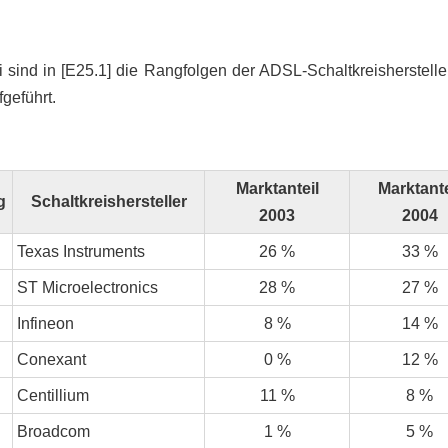
sind in [E25.1] die Rangfolgen der ADSL-Schaltkreishersteller
geführt.
Marktanteil
Marktante
g
Schaltkreishersteller
2003
2004
Texas Instruments
26 %
33 %
ST Microelectronics
28 %
27 %
Infineon
8 %
14 %
Conexant
0 %
12 %
Centillium
11 %
8 %
Broadcom
1 %
5 %