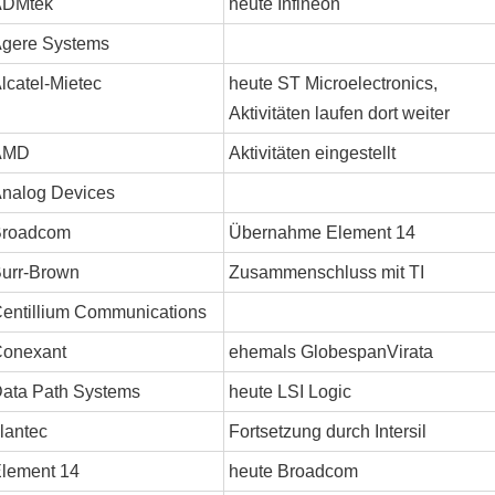
ADMtek
heute Infineon
gere Systems
lcatel-Mietec
heute ST Microelectronics,
Aktivitäten laufen dort weiter
AMD
Aktivitäten eingestellt
nalog Devices
Broadcom
Übernahme Element 14
urr-Brown
Zusammenschluss mit TI
entillium Communications
onexant
ehemals GlobespanVirata
ata Path Systems
heute LSI Logic
lantec
Fortsetzung durch Intersil
lement 14
heute Broadcom