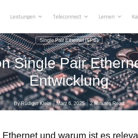
Leistungen
Teleconnect
Lernen
Ka
Single Pair Ethernet (SPE)
n Single Pair Etherne
Entwicklung
By
Rüdiger Klein
März 6, 2025
2 Minutes Read
r Ethernet und warum ist es relev