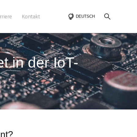
rriere
Kontakt
DEUTSCH
t in der IoT-
ant?