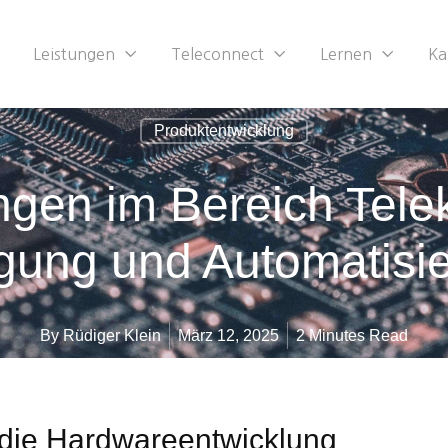
Leistungen
Teleconnect
Lernen
Ka
Produktentwicklung
ngen im Bereich Tel
gung und Automatisie
By
Rüdiger Klein
März 12, 2025
2 Minutes Read
die Hardwareentwicklung