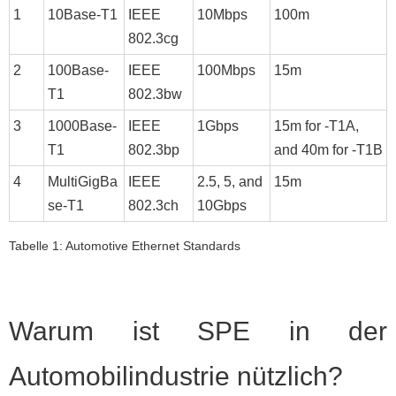
1
10Base-T1
IEEE
10Mbps
100m
802.3cg
2
100Base-
IEEE
100Mbps
15m
T1
802.3bw
3
1000Base-
IEEE
1Gbps
15m for -T1A,
T1
802.3bp
and 40m for -T1B
4
MultiGigBa
IEEE
2.5, 5, and
15m
se-T1
802.3ch
10Gbps
Tabelle 1: Automotive Ethernet Standards
Warum ist SPE in der
Automobilindustrie nützlich?